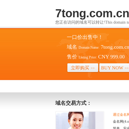
7tong.com.c
您正在访问的域名可以转让!This domain name i
一口价出售中！
域名
7tong.com.c
Domain Name:
售价
CNY 999.00
Listing Price:
立即购买
BUY NOW
>>
>>
域名交易方式：
通过金名网(
金名网(4
简单、安