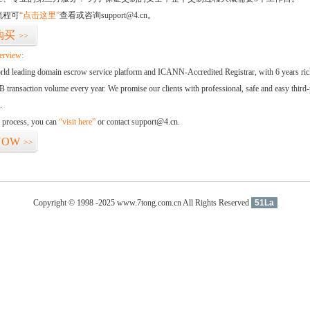
流程可
“点击这里”
查看或咨询support@4.cn。
购买
>>
erview:
orld leading domain escrow service platform and ICANN-Accredited Registrar, with 6 years ri
 transaction volume every year. We promise our clients with professional, safe and easy third-
.
d process, you can
“visit here”
or contact support@4.cn.
NOW
>>
Copyright © 1998 -2025 www.7tong.com.cn All Rights Reserved
51La