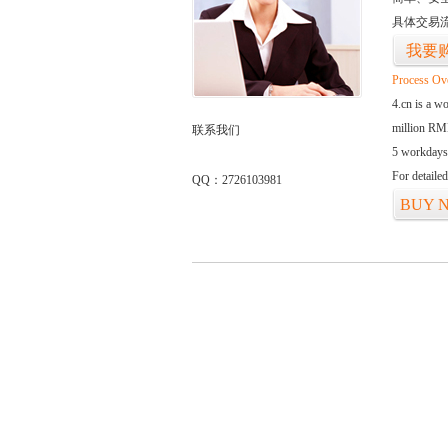
具体交易
我要
Process Ov
4.cn is a w
million RMB
联系我们
5 workdays
For detaile
QQ：2726103981
BUY 